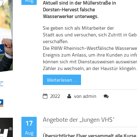
Aktuell sind in der Müllerstraße in
Dorsten-Hervest falsche
Wasserwerker unterwegs.
Sie geben sich als Mitarbeiter der
Stadt aus und versuchen, sich Zutritt in 
verschaffen.
Die RWW Rheinisch-Westfälische Wasserwer
Ereignis zum Anlass, um ihre Kunden zu in
können sich mit Dienstausweisen ausweisen
Zähler zu wechseln, an der Haustür klingeln
Weiterlesen …
2022
von admin
Angebote der „Jungen VHS“
17
Aug
Übersichtlicher Flyer versammelt alle Kurse