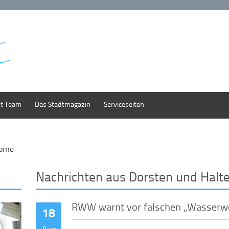
st Team
Das Stadtmagazin
Serviceseiten
ome
Nachrichten aus Dorsten und Halt
RWW warnt vor falschen „Wasserw
18
Aug