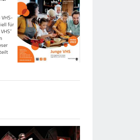
e VHS-
ell für
e VHS“
en
eser
eilt