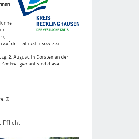
ahnen
 dünne
um
en,
en auf der Fahrbahn sowie an
ag, 2. August, in Dorsten an der
 Konkret geplant sind diese
: 0)
 Pflicht