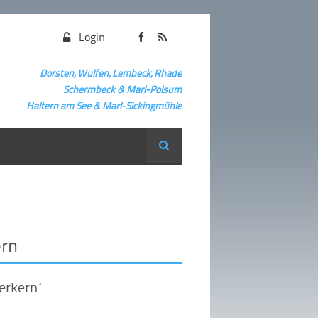
Login
Dorsten, Wulfen, Lembeck, Rhade
Schermbeck
&
Marl-Polsum
Haltern am See & Marl-
Sickingmühle
Suche
ern
erkern“