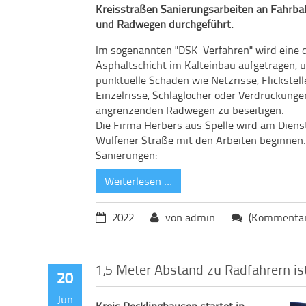
Kreisstraßen Sanierungsarbeiten an Fahrb
und Radwegen durchgeführt.
Im sogenannten "DSK-Verfahren" wird eine
Asphaltschicht im Kalteinbau aufgetragen, 
punktuelle Schäden wie Netzrisse, Flickstell
Einzelrisse, Schlaglöcher oder Verdrückung
angrenzenden Radwegen zu beseitigen.
Die Firma Herbers aus Spelle wird am Dienst
Wulfener Straße mit den Arbeiten beginnen.
Sanierungen:
Weiterlesen …
2022
von admin
(Kommentare
1,5 Meter Abstand zu Radfahrern ist
20
Jun
Kreis Recklinghausen startet in