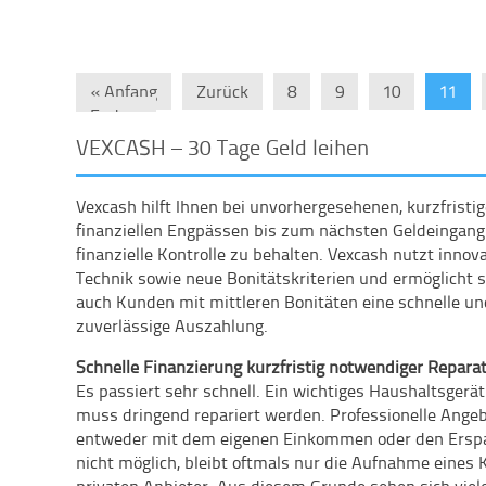
« Anfang
Zurück
8
9
10
11
Ende »
VEXCASH – 30 Tage Geld leihen
Vexcash hilft Ihnen bei unvorhergesehenen, kurzfristig
finanziellen Engpässen bis zum nächsten Geldeingang
finanzielle Kontrolle zu behalten. Vexcash nutzt innov
Technik sowie neue Bonitätskriterien und ermöglicht 
auch Kunden mit mittleren Bonitäten eine schnelle u
zuverlässige Auszahlung.
Schnelle Finanzierung kurzfristig notwendiger Repara
Es passiert sehr schnell. Ein wichtiges Haushaltsgerä
muss dringend repariert werden. Professionelle Ange
entweder mit dem eigenen Einkommen oder den Ersparn
nicht möglich, bleibt oftmals nur die Aufnahme eines 