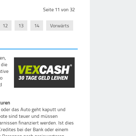
Seite 11 von 32
12
13
14
Vorwärts
en,
 die
ative
so
nd
turen
t oder das Auto geht kaputt und
bote sind teuer und müssen
issen finanziert werden. Ist dies
Kredites bei der Bank oder einem