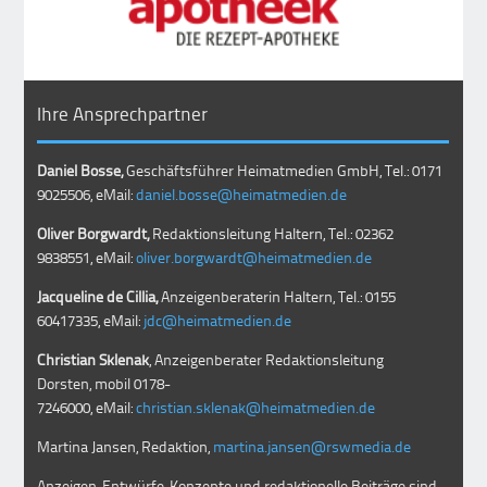
Ihre Ansprechpartner
Daniel Bosse,
Geschäftsführer Heimatmedien GmbH, Tel.: 0171
9025506, eMail:
daniel.bosse@heimatmedien.de
Oliver Borgwardt,
Redaktionsleitung Haltern, Tel.: 02362
9838551, eMail:
oliver.borgwardt@heimatmedien.de
Jacqueline de Cillia,
Anzeigenberaterin Haltern, Tel.: 0155
60417335, eMail:
jdc@heimatmedien.de
Christian Sklenak
, Anzeigenberater Redaktionsleitung
Dorsten, mobil
0178-
7246000
, eMail:
christian.sklenak@heimatmedien.de
Martina Jansen, Redaktion,
martina.jansen@rswmedia.de
Anzeigen, Entwürfe, Konzepte und redaktionelle Beiträge sind