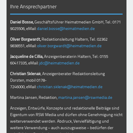
Ihre Ansprechpartner
Daniel Bosse,
Geschäftsführer Heimatmedien GmbH, Tel.: 0171
9025506, eMail:
daniel.bosse@heimatmedien.de
Oliver Borgwardt,
Redaktionsleitung Haltern, Tel.: 02362
9838551, eMail:
oliver.borgwardt@heimatmedien.de
Jacqueline de Cillia,
Anzeigenberaterin Haltern, Tel.: 0155
60417335, eMail:
jdc@heimatmedien.de
Christian Sklenak
, Anzeigenberater Redaktionsleitung
Dorsten, mobil
0178-
7246000
, eMail:
christian.sklenak@heimatmedien.de
Martina Jansen, Redaktion,
martina.jansen@rswmedia.de
Anzeigen, Entwürfe, Konzepte und redaktionelle Beiträge sind
Eigentum von RSW Media und dürfen ohne Genehmigung nicht
weiterverwendet werden. Abdruck, Vervielfältigung und
weitere Verwendung – auch auszugsweise – bedürfen der