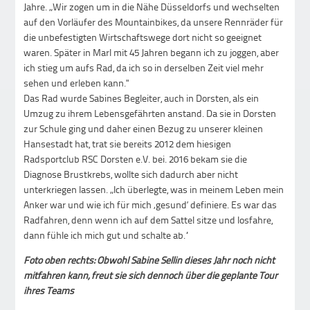
Jahre. „Wir zogen um in die Nähe Düsseldorfs und wechselten
auf den Vorläufer des Mountainbikes, da unsere Rennräder für
die unbefestigten Wirtschaftswege dort nicht so geeignet
waren. Später in Marl mit 45 Jahren begann ich zu joggen, aber
ich stieg um aufs Rad, da ich so in derselben Zeit viel mehr
sehen und erleben kann."
Das Rad wurde Sabines Begleiter, auch in Dorsten, als ein
Umzug zu ihrem Lebensgefährten anstand. Da sie in Dorsten
zur Schule ging und daher einen Bezug zu unserer kleinen
Hansestadt hat, trat sie bereits 2012 dem hiesigen
Radsportclub RSC Dorsten e.V. bei. 2016 bekam sie die
Diagnose Brustkrebs, wollte sich dadurch aber nicht
unterkriegen lassen. „Ich überlegte, was in meinem Leben mein
Anker war und wie ich für mich ‚gesund‘ definiere. Es war das
Radfahren, denn wenn ich auf dem Sattel sitze und losfahre,
dann fühle ich mich gut und schalte ab.“
Foto oben rechts: Obwohl Sabine Sellin dieses Jahr noch nicht
mitfahren kann, freut sie sich dennoch über die geplante Tour
ihres Teams