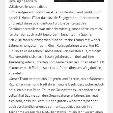
jeweiligen Ländern.
„Mittlerweile wurde diese
Firma aufgekauft von Eckes-Granini Deutschland GmbH und
speziell ‚Hohes C‘ hat das soziale Engagement übernommen
und setzt diese Spendentour fort. Die Seriosität des
Getränkeherstellers war mir sehr wichtig, sonst hätte ich mich
für die Tour auch nicht beworben“, berichtet mir Sabine.
Seit 2018 fahren inzwischen fünf deutsche Teams mit, wobei
Sabine im jüngsten Team, RheinRuhr, gefahren wäre. Am 30.
Juni sollte es losgehen. Sabine wäre von Dorsten aus, mit dem
Rad versteht sich, nach Essen gefahren, um dort auf ihre
Teammitglieder zu treffen und gemeinsam mit ihnen über 1000
Kilometer nach Paris, also nicht auf dem direkten Weg dorthin,
zu radeln.
„Unser Team besteht aus jüngeren und älteren, aus erfahrenen
Radfahrerinnen und Radfahrern sowie Neulingen, wobei jedoch
bei allen bis zur Paris-Toureine Grundfitness vorhanden sein
sollte“, hat Sabine von den Organisatoren erfahren. Sie freut
sich sehr, dass ihr Team für den guten Zweck fährt, ist aber
auch verständlicherweise sehr enttäuscht, dass sie ihre
Teilnahme wegen des Rad-Diebstahls um ein Jahr verschieben