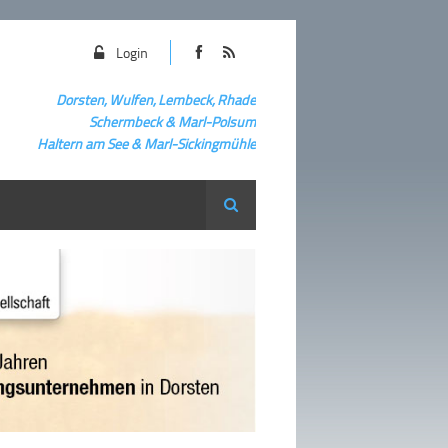
Login
Dorsten, Wulfen, Lembeck, Rhade
Schermbeck
&
Marl-Polsum
Haltern am See & Marl-
Sickingmühle
Suche