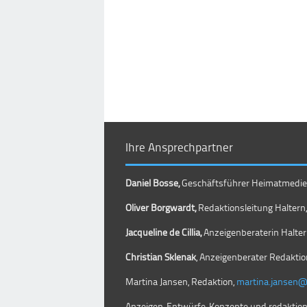
Ihre Ansprechpartner
Daniel Bosse,
Geschäftsführer Heimatmedien 
Oliver Borgwardt,
Redaktionsleitung Haltern, 
Jacqueline de Cillia,
Anzeigenberaterin Haltern
Christian Sklenak
, Anzeigenberater Redaktio
Martina Jansen, Redaktion,
martina.jansen
Anzeigen, Entwürfe, Konzepte und redaktio