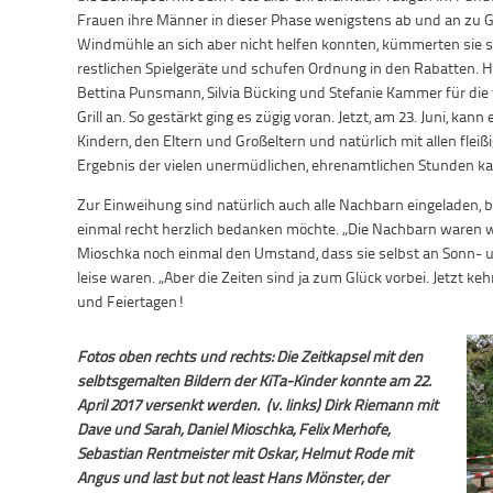
Frauen ihre Männer in dieser Phase wenigstens ab und an zu G
Windmühle an sich aber nicht helfen konnten, kümmerten sie s
restlichen Spielgeräte und schufen Ordnung in den Rabatten. 
Bettina Punsmann, Silvia Bücking und Stefanie Kammer für die
Grill an. So gestärkt ging es zügig voran. Jetzt, am 23. Juni, kan
Kindern, den Eltern und Großeltern und natürlich mit allen flei
Ergebnis der vielen unermüdlichen, ehrenamtlichen Stunden kan
Zur Einweihung sind natürlich auch alle Nachbarn eingeladen,
einmal recht herzlich bedanken möchte. „Die Nachbarn waren wi
Mioschka noch einmal den Umstand, dass sie selbst an Sonn- u
leise waren. „Aber die Zeiten sind ja zum Glück vorbei. Jetzt k
und Feiertagen!
Fotos oben rechts und rechts: Die Zeitkapsel mit den
selbtsgemalten Bildern der KiTa-Kinder konnte am 22.
April 2017 versenkt werden. (v. links) Dirk Riemann mit
Dave und Sarah, Daniel Mioschka, Felix Merhofe,
Sebastian Rentmeister mit Oskar, Helmut Rode mit
Angus und last but not least Hans Mönster, der