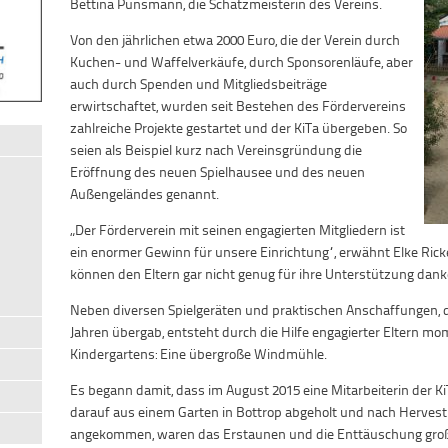
Bettina Punsmann, die Schatzmeisterin des Vereins.
Von den jährlichen etwa 2000 Euro, die der Verein durch
Kuchen- und Waffelverkäufe, durch Sponsorenläufe, aber
auch durch Spenden und Mitgliedsbeiträge
erwirtschaftet, wurden seit Bestehen des Fördervereins
zahlreiche Projekte gestartet und der KiTa übergeben. So
seien als Beispiel kurz nach Vereinsgründung die
Eröffnung des neuen Spielhausee und des neuen
Außengeländes genannt.
„Der Förderverein mit seinen engagierten Mitgliedern ist
ein enormer Gewinn für unsere Einrichtung“, erwähnt Elke Ricke, 
können den Eltern gar nicht genug für ihre Unterstützung dank
Neben diversen Spielgeräten und praktischen Anschaffungen, die
Jahren übergab, entsteht durch die Hilfe engagierter Eltern 
Kindergartens: Eine übergroße Windmühle.
Es begann damit, dass im August 2015 eine Mitarbeiterin der Ki
darauf aus einem Garten in Bottrop abgeholt und nach Hervest t
angekommen, waren das Erstaunen und die Enttäuschung groß: N