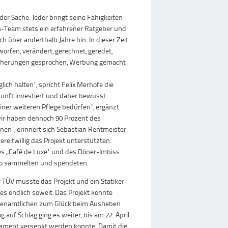
er Sache. Jeder bringt seine Fähigkeiten
rn-Team stets ein erfahrener Ratgeber und
 über anderthalb Jahre hin. In dieser Zeit
worfen, verändert, gerechnet, geredet,
sicherungen gesprochen, Werbung gemacht
ich halten“, spricht Felix Merhofe die
kunft investiert und daher bewusst
einer weiteren Pflege bedürfen“, ergänzt
 wir haben dennoch 90 Prozent des
n“, erinnert sich Sebastian Rentmeister
reitwillig das Projekt unterstützten.
des „Café de Luxe“ und des Döner-Imbiss
Euro sammelten und spendeten.
 TÜV musste das Projekt und ein Statiker
es endlich soweit: Das Projekt konnte
Ehrenamtlichen zum Glück beim Ausheben
auf Schlag ging es weiter, bis am 22. April
ndament versenkt werden konnte. Damit die