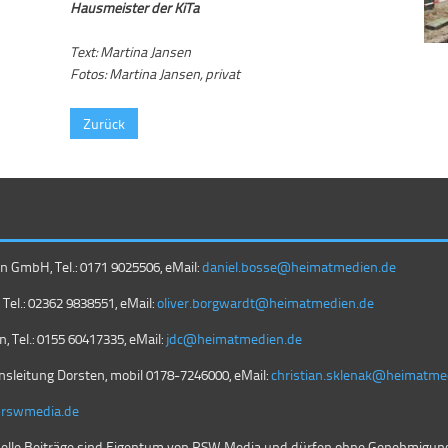
Hausmeister der KiTa
Text: Martina Jansen
Fotos: Martina Jansen, privat
Zurück
GmbH, Tel.: 0171 9025506, eMail:
daniel.bosse@heimatmedien.de
Tel.: 02362 9838551, eMail:
oliver.borgwardt@heimatmedien.de
, Tel.: 0155 60417335, eMail:
jdc@heimatmedien.de
nsleitung Dorsten, mobil
0178-7246000
, eMail:
christian.sklenak@heimatme
@rswmedia.de
nelle Beiträge sind Eigentum von RSW Media und dürfen ohne Genehmigung