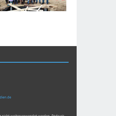
dien.de
 nicht weiterverwendet werden. Abdruck,