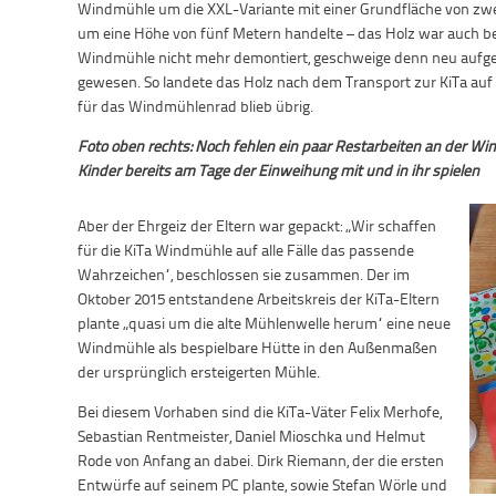
Windmühle um die XXL-Variante mit einer Grundfläche von zwe
um eine Höhe von fünf Metern handelte – das Holz war auch be
Windmühle nicht mehr demontiert, geschweige denn neu aufge
gewesen. So landete das Holz nach dem Transport zur KiTa auf 
für das Windmühlenrad blieb übrig.
Foto oben rechts: Noch fehlen ein paar Restarbeiten an der Wi
Kinder bereits am Tage der Einweihung mit und in ihr spielen
Aber der Ehrgeiz der Eltern war gepackt: „Wir schaffen
für die KiTa Windmühle auf alle Fälle das passende
Wahrzeichen“, beschlossen sie zusammen. Der im
Oktober 2015 entstandene Arbeitskreis der KiTa-Eltern
plante „quasi um die alte Mühlenwelle herum“ eine neue
Windmühle als bespielbare Hütte in den Außenmaßen
der ursprünglich ersteigerten Mühle.
Bei diesem Vorhaben sind die KiTa-Väter Felix Merhofe,
Sebastian Rentmeister, Daniel Mioschka und Helmut
Rode von Anfang an dabei. Dirk Riemann, der die ersten
Entwürfe auf seinem PC plante, sowie Stefan Wörle und