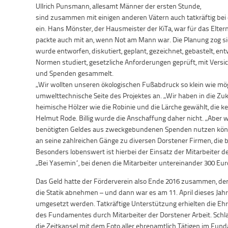
Ullrich Punsmann, allesamt Männer der ersten Stunde,
sind zusammen mit einigen anderen Vätern auch tatkräftig bei d
ein. Hans Mönster, der Hausmeister der KiTa, war für das Elte
packte auch mit an, wenn Not am Mann war. Die Planung zog sich
wurde entworfen, diskutiert, geplant, gezeichnet, gebastelt, ent
Normen studiert, gesetzliche Anforderungen geprüft, mit Ver
und Spenden gesammelt.
„Wir wollten unseren ökologischen Fußabdruck so klein wie mögl
umwelttechnische Seite des Projektes an. „Wir haben in die Zu
heimische Hölzer wie die Robinie und die Lärche gewählt, die k
Helmut Rode. Billig wurde die Anschaffung daher nicht. „Aber
benötigten Geldes aus zweckgebundenen Spenden nutzen könne
an seine zahlreichen Gänge zu diversen Dorstener Firmen, die be
Besonders lobenswert ist hierbei der Einsatz der Mitarbeiter 
„Bei Yasemin“, bei denen die Mitarbeiter untereinander 300 
Das Geld hatte der Förderverein also Ende 2016 zusammen, der
die Statik abnehmen – und dann war es am 11. April dieses Jahr
umgesetzt werden. Tatkräftige Unterstützung erhielten die 
des Fundamentes durch Mitarbeiter der Dorstener Arbeit. Schlag 
die Zeitkapsel mit dem Foto aller ehrenamtlich Tätigen im Fu