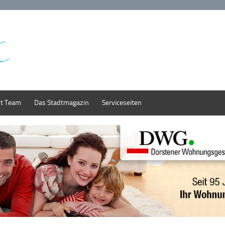
st Team
Das Stadtmagazin
Serviceseiten