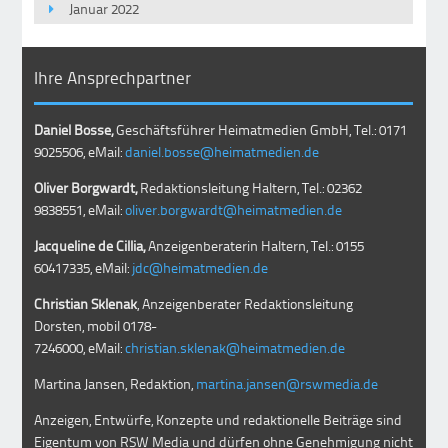
Januar 2022
Ihre Ansprechpartner
Daniel Bosse,
Geschäftsführer Heimatmedien GmbH, Tel.: 0171
9025506, eMail:
daniel.bosse@heimatmedien.de
Oliver Borgwardt,
Redaktionsleitung Haltern, Tel.: 02362
9838551, eMail:
oliver.borgwardt@heimatmedien.de
Jacqueline de Cillia,
Anzeigenberaterin Haltern, Tel.: 0155
60417335, eMail:
jdc@heimatmedien.de
Christian Sklenak
, Anzeigenberater Redaktionsleitung
Dorsten, mobil
0178-
7246000
, eMail:
christian.sklenak@heimatmedien.de
Martina Jansen, Redaktion,
martina.jansen@rswmedia.de
Anzeigen, Entwürfe, Konzepte und redaktionelle Beiträge sind
Eigentum von RSW Media und dürfen ohne Genehmigung nicht