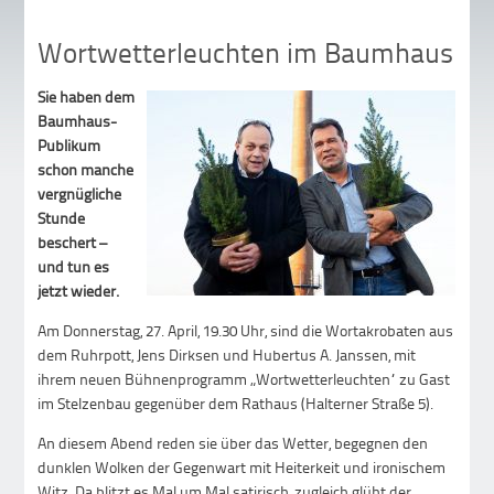
Wortwetterleuchten im Baumhaus
Sie haben dem
Baumhaus-
Publikum
schon manche
vergnügliche
Stunde
beschert –
und tun es
jetzt wieder.
Am Donnerstag, 27. April, 19.30 Uhr, sind die Wortakrobaten aus
dem Ruhrpott, Jens Dirksen und Hubertus A. Janssen, mit
ihrem neuen Bühnenprogramm „Wortwetterleuchten“ zu Gast
im Stelzenbau gegenüber dem Rathaus (Halterner Straße 5).
An diesem Abend reden sie über das Wetter, begegnen den
dunklen Wolken der Gegenwart mit Heiterkeit und ironischem
Witz. Da blitzt es Mal um Mal satirisch, zugleich glüht der