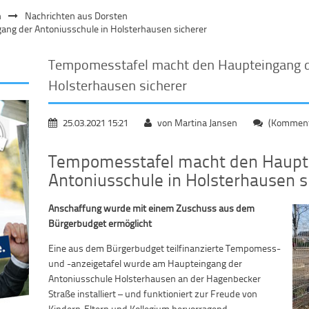
n
Nachrichten aus Dorsten
ng der Antoniusschule in Holsterhausen sicherer
Tempomesstafel macht den Haupteingang d
Holsterhausen sicherer
25.03.2021 15:21
von Martina Jansen
(Kommenta
Tempomesstafel macht den Haupt
Antoniusschule in Holsterhausen s
Anschaffung wurde mit einem Zuschuss aus dem
Bürgerbudget ermöglicht
Eine aus dem Bürgerbudget teilfinanzierte Tempomess-
und -anzeigetafel wurde am Haupteingang der
Antoniusschule Holsterhausen an der Hagenbecker
Straße installiert – und funktioniert zur Freude von
Kindern, Eltern und Kollegium hervorragend.