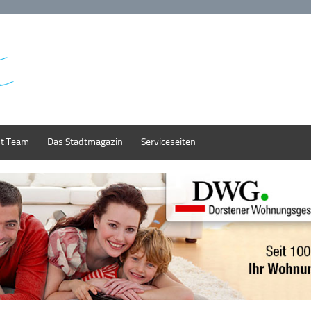
st Team
Das Stadtmagazin
Serviceseiten