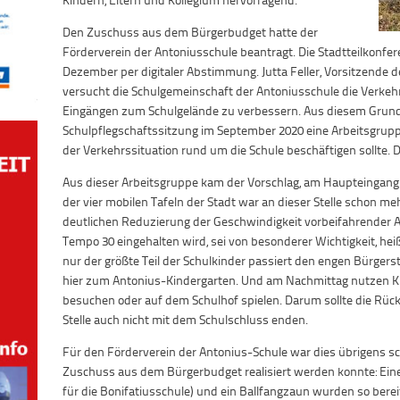
Den Zuschuss aus dem Bürgerbudget hatte der
Förderverein der Antoniusschule beantragt. Die Stadtteilkon
Dezember per digitaler Abstimmung. Jutta Feller, Vorsitzende d
versucht die Schulgemeinschaft der Antoniusschule die Verkehr
Eingängen zum Schulgelände zu verbessern. Aus diesem Grund 
Schulpflegschaftssitzung im September 2020 eine Arbeitsgruppe
der Verkehrssituation rund um die Schule beschäftigen sollte. D
Aus dieser Arbeitsgruppe kam der Vorschlag, am Haupteingang ei
der vier mobilen Tafeln der Stadt war an dieser Stelle schon me
deutlichen Reduzierung der Geschwindigkeit vorbeifahrender Au
Tempo 30 eingehalten wird, sei von besonderer Wichtigkeit, hei
nur der größte Teil der Schulkinder passiert den engen Bürgerst
hier zum Antonius-Kindergarten. Und am Nachmittag nutzen Ki
besuchen oder auf dem Schulhof spielen. Darum sollte die Rüc
Stelle auch nicht mit dem Schulschluss enden.
Für den Förderverein der Antonius-Schule war dies übrigens sc
Zuschuss aus dem Bürgerbudget realisiert werden konnte: Eine
für die Bonifatiusschule) und ein Ballfangzaun wurden so berei