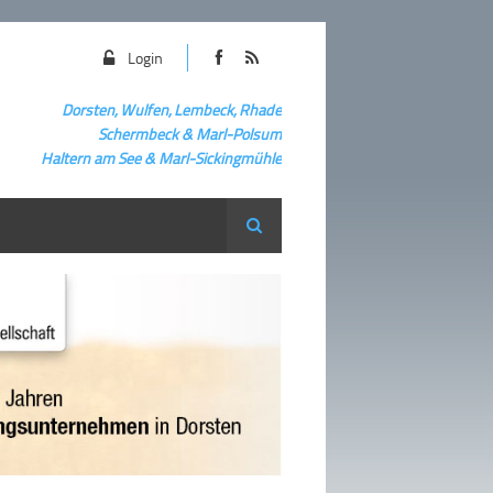
Login
Dorsten, Wulfen, Lembeck, Rhade
Schermbeck
&
Marl-Polsum
Haltern am See & Marl-
Sickingmühle
Suche