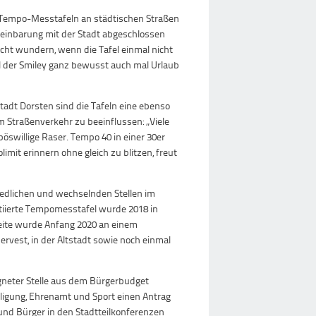
hen Tempo-Messtafeln an städtischen Straßen
Vereinbarung mit der Stadt abgeschlossen
ht wundern, wenn die Tafel einmal nicht
ll der Smiley ganz bewusst auch mal Urlaub
adt Dorsten sind die Tafeln eine ebenso
 Straßenverkehr zu beeinflussen: „Viele
 böswillige Raser. Tempo 40 in einer 30er
imit erinnern ohne gleich zu blitzen, freut
hiedlichen und wechselnden Stellen im
itiierte Tempomesstafel wurde 2018 in
zweite wurde Anfang 2020 an einem
Hervest, in der Altstadt sowie noch einmal
igneter Stelle aus dem Bürgerbudget
igung, Ehrenamt und Sport einen Antrag
und Bürger in den Stadtteilkonferenzen