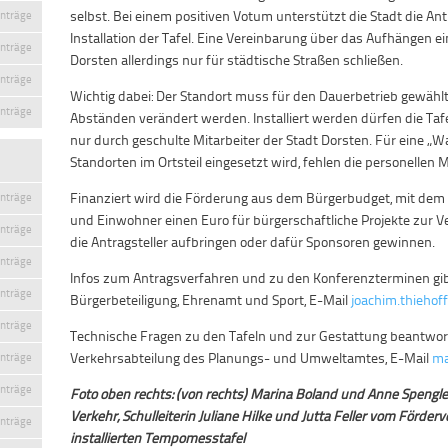
selbst. Bei einem positiven Votum unterstützt die Stadt die An
inträge
Installation der Tafel. Eine Vereinbarung über das Aufhängen 
inträge
Dorsten allerdings nur für städtische Straßen schließen.
inträge
Wichtig dabei: Der Standort muss für den Dauerbetrieb gewähl
inträge
Abständen verändert werden. Installiert werden dürfen die Ta
nur durch geschulte Mitarbeiter der Stadt Dorsten. Für eine „W
Standorten im Ortsteil eingesetzt wird, fehlen die personellen M
Finanziert wird die Förderung aus dem Bürgerbudget, mit dem d
inträge
und Einwohner einen Euro für bürgerschaftliche Projekte zur V
inträge
die Antragsteller aufbringen oder dafür Sponsoren gewinnen.
inträge
Infos zum Antragsverfahren und zu den Konferenzterminen gibt
inträge
Bürgerbeteiligung, Ehrenamt und Sport, E-Mail
joachim.thieho
inträge
Technische Fragen zu den Tafeln und zur Gestattung beantwo
Verkehrsabteilung des Planungs- und Umweltamtes, E-Mail
ma
inträge
inträge
Foto oben rechts: (von rechts) Marina Boland und Anne Spengle
Verkehr, Schulleiterin Juliane Hilke und Jutta Feller vom Förde
inträge
installierten Tempomesstafel