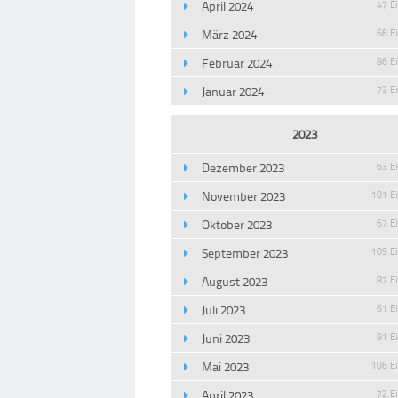
April 2024
47 E
März 2024
66 E
Februar 2024
86 E
Januar 2024
73 E
2023
Dezember 2023
63 E
November 2023
101 E
Oktober 2023
67 E
September 2023
109 E
August 2023
87 E
Juli 2023
61 E
Juni 2023
91 E
Mai 2023
106 E
April 2023
72 E