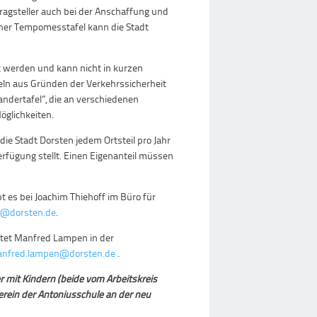
tragsteller auch bei der Anschaffung und
einer Tempomesstafel kann die Stadt
t werden und kann nicht in kurzen
feln aus Gründen der Verkehrssicherheit
andertafel”, die an verschiedenen
öglichkeiten.
ie Stadt Dorsten jedem Ortsteil pro Jahr
erfügung stellt. Einen Eigenanteil müssen
 es bei Joachim Thiehoff im Büro für
ff@dorsten.de
.
rtet Manfred Lampen in der
nfred.lampen@dorsten.de
.
r mit Kindern (beide vom Arbeitskreis
rverein der Antoniusschule an der neu