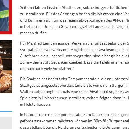
Seit drei Jahren lässt die Stadt es zu, solche bürgerschaftlic
zu installieren. Für das Anbringen haben die Initiatoren eine 
und kümmern sich um das regelmäßige Aufladen des Akkus. Nic
in Betrieb ist: Um einen Gewöhnungseffekt auszuschließen, so
machen dürfen.
Für Manfred Lampen aus der Verkehrsplanungsabteilung der St
sympathische wie wirksame Möglichkeit, die Geschwindigkeit im
Autofahrer, die zu schnell unterwegs sind, sind nicht gleich alle
Zone – das ist oft Gedankenlosigkeit. Dass die Tafeln ans Tempol
deshalb auch viele Autofahrer.”
Die Stadt selbst besitzt vier Tempomesstafeln, die an untersc
Stadtgebiet eingesetzt werden. Eine erste von einem Bürger in
Wulfen aufgehängt – damals eine reine Privatinitiative, eine 
Spielplatz in Holsterhausen installiert, weitere folgten dann in 
in Holsterhausen.
Initiatoren, die eine Tempomesstafel zum Dauerbetrieb an gee
gefördert bekommen möchten, können im Büro für Bürgerbeteil
dazu stellen. Über die Förderung entscheiden die Bürgerinnen 