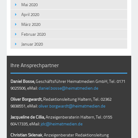
Mai 2020
April 2020
März 2020
Februar 2020
Januar 2020
Ihre Ansprechpartner
Daniel Bosse,
Geschäftsführer Heimatmedien GmbH, Tel.: 0171
9025506, eMail:
daniel.bosse@heimatmedien.de
Oliver Borgwardt,
Redaktionsleitung Haltern, Tel.: 02362
9838551, eMail:
oliver.borgwardt@heimatmedien.de
Jacqueline de Cillia,
Anzeigenberaterin Haltern, Tel.: 0155
60417335, eMail:
jdc@heimatmedien.de
Christian Sklenak
, Anzeigenberater Redaktionsleitung