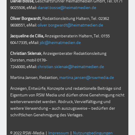
Daniel Bosse,
Geschäftsführer Heimatmedien GmbH, Tel.: 0171
9025506, eMail:
daniel.bosse@heimatmedien.de
Oliver Borgwardt,
Redaktionsleitung Haltern, Tel.: 02362
9838551, eMail:
oliver.borgwardt@heimatmedien.de
Jacqueline de Cillia,
Anzeigenberaterin Haltern, Tel.: 0155
60417335, eMail:
jdc@heimatmedien.de
Christian Sklenak
, Anzeigenberater Redaktionsleitung
Dorsten, mobil
0178-
7246000
, eMail:
christian.sklenak@heimatmedien.de
Martina Jansen, Redaktion,
martina.jansen@rswmedia.de
Anzeigen, Entwürfe, Konzepte und redaktionelle Beiträge sind
Eigentum von RSW Media und dürfen ohne Genehmigung nicht
weiterverwendet werden. Abdruck, Vervielfältigung und
weitere Verwendung – auch auszugsweise – bedürfen der
schriftlichen Genehmigung des Verlages.
© 2022 RSW-Media |
Impressum
|
Nutzungbedingungen