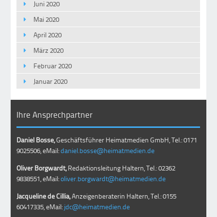
Juni 2020
Mai 2020
April 2020
März 2020
Februar 2020
Januar 2020
Ihre Ansprechpartner
Daniel Bosse,
Geschäftsführer Heimatmedien GmbH, Tel.: 0171
9025506, eMail:
daniel.bosse@heimatmedien.de
Oliver Borgwardt,
Redaktionsleitung Haltern, Tel.: 02362
9838551, eMail:
oliver.borgwardt@heimatmedien.de
Jacqueline de Cillia,
Anzeigenberaterin Haltern, Tel.: 0155
60417335, eMail:
jdc@heimatmedien.de