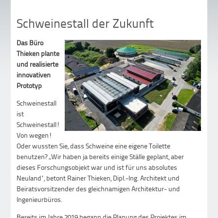
Schweinestall der Zukunft
Das Büro
Thieken plante
und realisierte
innovativen
Prototyp
Schweinestall
ist
Schweinestall!
Von wegen!
Oder wussten Sie, dass Schweine eine eigene Toilette
benutzen? „Wir haben ja bereits einige Ställe geplant, aber
dieses Forschungsobjekt war und ist für uns absolutes
Neuland“, betont Rainer Thieken, Dipl.-Ing. Architekt und
Beiratsvorsitzender des gleichnamigen Architektur- und
Ingenieurbüros.
Bereits im Jahre 2019 begann die Planung des Projektes im