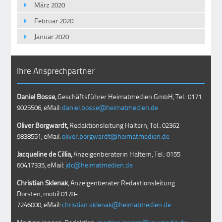
März 2020
Februar 2020
Januar 2020
Ihre Ansprechpartner
Daniel Bosse,
Geschäftsführer Heimatmedien GmbH, Tel.: 0171
9025506, eMail:
daniel.bosse@heimatmedien.de
Oliver Borgwardt,
Redaktionsleitung Haltern, Tel.: 02362
9838551, eMail:
oliver.borgwardt@heimatmedien.de
Jacqueline de Cillia,
Anzeigenberaterin Haltern, Tel.: 0155
60417335, eMail:
jdc@heimatmedien.de
Christian Sklenak
, Anzeigenberater Redaktionsleitung
Dorsten, mobil
0178-
7246000
, eMail:
christian.sklenak@heimatmedien.de