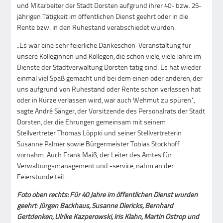
und Mitarbeiter der Stadt Dorsten aufgrund ihrer 40- bzw. 25-
jährigen Tätigkeit im öffentlichen Dienst geehrt oder in die
Rente bzw. in den Ruhestand verabschiedet wurden.
„Es war eine sehr feierliche Dankeschön-Veranstaltung für
unsere Kolleginnen und Kollegen, die schon viele, viele Jahre im
Dienste der Stadtverwaltung Dorsten tätig sind. Es hat wieder
einmal viel Spaß gemacht und bei dem einen oder anderen, der
uns aufgrund von Ruhestand oder Rente schon verlassen hat
oder in Kürze verlassen wird, war auch Wehmut zu spüren“,
sagte André Sänger, der Vorsitzende des Personalrats der Stadt
Dorsten, der die Ehrungen gemeinsam mit seinem
Stellvertreter Thomas Löppki und seiner Stellvertreterin
Susanne Palmer sowie Bürgermeister Tobias Stockhoff
vornahm. Auch Frank Maiß, der Leiter des Amtes für
Verwaltungsmanagement und -service, nahm an der
Feierstunde teil.
Foto oben rechts: Für 40 Jahre im öffentlichen Dienst wurden
geehrt
:
Jürgen Backhaus, Susanne Diericks, Bernhard
Gertdenken, Ulrike Kazperowski, Iris Klahn, Martin Ostrop und