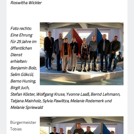
Roswitha Wickler
Foto rechts:
Eine Ehrung
für 25 Jahre im
öffentlichen
Dienst
erhielten:
Benjamin Bolz,
Selim Gökcül,
Berno Huning,
Birgit Juch,
Stefan Köster, Wolfgang Kruse, Yvonne Laaß, Bernd Lehmann,
Tatjana Mainholz, Sylvia Pawlitza, Melanie Rodemerk und
Melanie Spriewald
Bürgermeister
Tobias