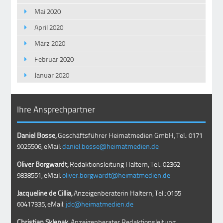
Mai 2020
April 2020
März 2020
Februar 2020
Januar 2020
Ihre Ansprechpartner
Daniel Bosse,
Geschäftsführer Heimatmedien GmbH, Tel.: 0171
9025506, eMail:
daniel.bosse@heimatmedien.de
Oliver Borgwardt,
Redaktionsleitung Haltern, Tel.: 02362
9838551, eMail:
oliver.borgwardt@heimatmedien.de
Jacqueline de Cillia,
Anzeigenberaterin Haltern, Tel.: 0155
60417335, eMail:
jdc@heimatmedien.de
Christian Sklenak
, Anzeigenberater Redaktionsleitung