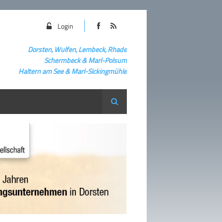
Login
Dorsten, Wulfen, Lembeck, Rhade
Schermbeck
&
Marl-Polsum
Haltern am See & Marl-
Sickingmühle
Suche