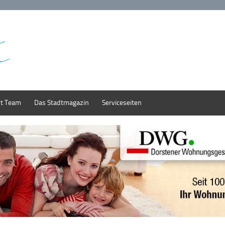
st Team
Das Stadtmagazin
Serviceseiten