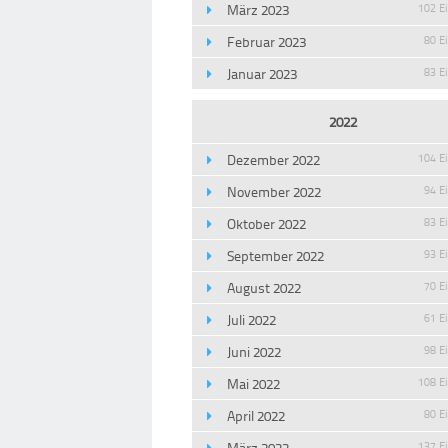
März 2023
102 E
Februar 2023
80 E
Januar 2023
83 E
2022
Dezember 2022
104 E
November 2022
94 E
Oktober 2022
83 E
September 2022
93 E
August 2022
70 E
Juli 2022
61 E
Juni 2022
98 E
Mai 2022
108 E
April 2022
80 E
März 2022
137 E