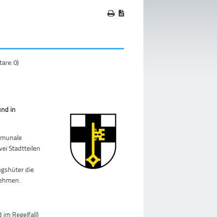
re: 0)
und in
mmunale
ei Stadtteilen
ngshüter die
nehmen.
 im Regelfall)