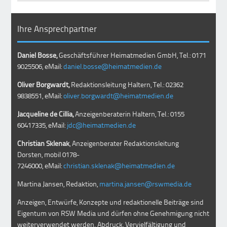
Ihre Ansprechpartner
Daniel Bosse,
Geschäftsführer Heimatmedien GmbH, Tel.: 0171
9025506, eMail:
daniel.bosse@heimatmedien.de
Oliver Borgwardt,
Redaktionsleitung Haltern, Tel.: 02362
9838551, eMail:
oliver.borgwardt@heimatmedien.de
Jacqueline de Cillia,
Anzeigenberaterin Haltern, Tel.: 0155
60417335, eMail:
jdc@heimatmedien.de
Christian Sklenak
, Anzeigenberater Redaktionsleitung
Dorsten, mobil
0178-
7246000
, eMail:
christian.sklenak@heimatmedien.de
Martina Jansen, Redaktion,
martina.jansen@rswmedia.de
Anzeigen, Entwürfe, Konzepte und redaktionelle Beiträge sind
Eigentum von RSW Media und dürfen ohne Genehmigung nicht
weiterverwendet werden. Abdruck, Vervielfältigung und