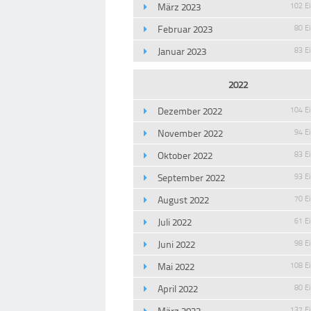
März 2023
102 E
Februar 2023
80 E
Januar 2023
83 E
2022
Dezember 2022
104 E
November 2022
94 E
Oktober 2022
83 E
September 2022
93 E
August 2022
70 E
Juli 2022
61 E
Juni 2022
98 E
Mai 2022
108 E
April 2022
80 E
März 2022
137 E