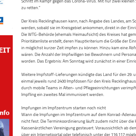
Schritt im Kampf gegen das Corona-Virus. Mit nur zwei kleinen 
zu retten."
Der Kreis Recklinghausen kann, nach Angabe des Landes, am S
werden, sobald sie im Kreisgebiet ankommen, direkt in der Einr
Die WTG-Behörde (ehemals Heimaufsicht) des Kreises hat ge
Prioritätenliste erstellt, deren Hauptkriterium die Größe der Ei
in möglichst kurzer Zeit impfen zu können. Hinzu kam eine Abfr
wären. Die Anzahl der Impfwilligen bei Bewohnern und Personals
worden. Das Ergebnis: Am Sonntag wird zunächst in einer Einri
Weitere Impfstoff-Lieferungen kündigte das Land für den 29. 
einmal jeweils rund 2400 Impfdosen für den Kreis Recklinghaus
durch mobile Teams in Alten- und Pflegeeinrichtungen verimp
Impfling ein zweites Mal immunisiert werden.
Impfungen im Impfzentrum starten noch nicht
Wann die Impfungen im Impfzentrum auf dem Konrad-Adenaue
nicht fest. Die Terminkoordinierung läuft zudem nicht über die
Kassenärztlichen Vereinigung gesteuert. Voraussichtlich ab dem
über ein Internetportal oder telefonisch unter der 116 117 möglic