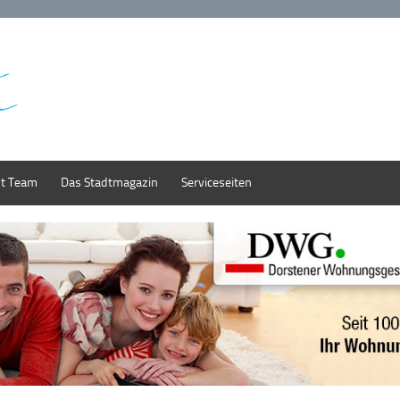
st Team
Das Stadtmagazin
Serviceseiten