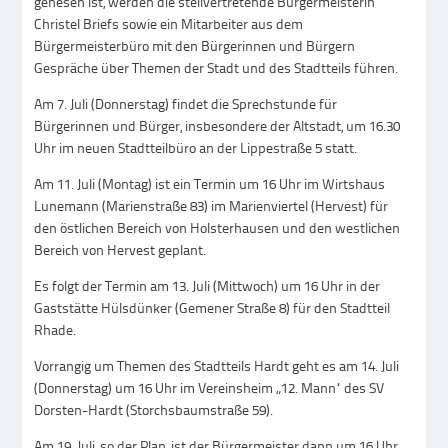
genesen ist, werden die stellvertretende Bürgermeisterin
Christel Briefs sowie ein Mitarbeiter aus dem
Bürgermeisterbüro mit den Bürgerinnen und Bürgern
Gespräche über Themen der Stadt und des Stadtteils führen.
Am 7. Juli (Donnerstag) findet die Sprechstunde für
Bürgerinnen und Bürger, insbesondere der Altstadt, um 16.30
Uhr im neuen Stadtteilbüro an der Lippestraße 5 statt.
Am 11. Juli (Montag) ist ein Termin um 16 Uhr im Wirtshaus
Lunemann (Marienstraße 83) im Marienviertel (Hervest) für
den östlichen Bereich von Holsterhausen und den westlichen
Bereich von Hervest geplant.
Es folgt der Termin am 13. Juli (Mittwoch) um 16 Uhr in der
Gaststätte Hülsdünker (Gemener Straße 8) für den Stadtteil
Rhade.
Vorrangig um Themen des Stadtteils Hardt geht es am 14. Juli
(Donnerstag) um 16 Uhr im Vereinsheim „12. Mann“ des SV
Dorsten-Hardt (Storchsbaumstraße 59).
Am 19. Juli, so der Plan, ist der Bürgermeister dann um 16 Uhr