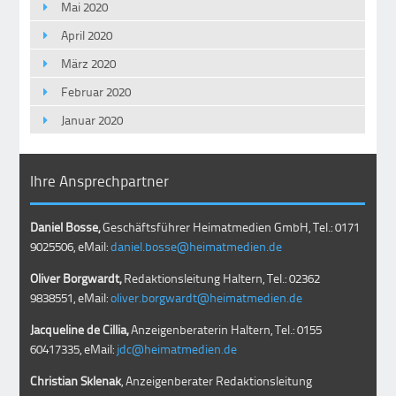
Mai 2020
April 2020
März 2020
Februar 2020
Januar 2020
Ihre Ansprechpartner
Daniel Bosse,
Geschäftsführer Heimatmedien GmbH, Tel.: 0171
9025506, eMail:
daniel.bosse@heimatmedien.de
Oliver Borgwardt,
Redaktionsleitung Haltern, Tel.: 02362
9838551, eMail:
oliver.borgwardt@heimatmedien.de
Jacqueline de Cillia,
Anzeigenberaterin Haltern, Tel.: 0155
60417335, eMail:
jdc@heimatmedien.de
Christian Sklenak
, Anzeigenberater Redaktionsleitung