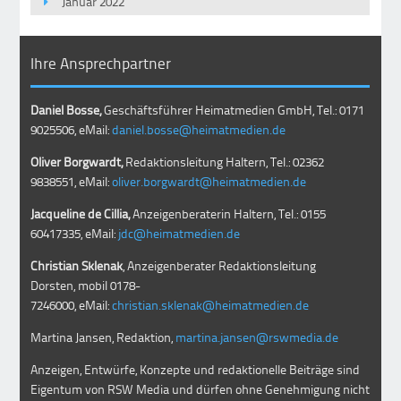
Januar 2022
Ihre Ansprechpartner
Daniel Bosse,
Geschäftsführer Heimatmedien GmbH, Tel.: 0171
9025506, eMail:
daniel.bosse@heimatmedien.de
Oliver Borgwardt,
Redaktionsleitung Haltern, Tel.: 02362
9838551, eMail:
oliver.borgwardt@heimatmedien.de
Jacqueline de Cillia,
Anzeigenberaterin Haltern, Tel.: 0155
60417335, eMail:
jdc@heimatmedien.de
Christian Sklenak
, Anzeigenberater Redaktionsleitung
Dorsten, mobil
0178-
7246000
, eMail:
christian.sklenak@heimatmedien.de
Martina Jansen, Redaktion,
martina.jansen@rswmedia.de
Anzeigen, Entwürfe, Konzepte und redaktionelle Beiträge sind
Eigentum von RSW Media und dürfen ohne Genehmigung nicht