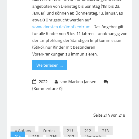
angeboten von Dienstag bis Sonntag (18. bis 23.
Januar) und können ab Donnerstag, 13. Januar, ab
etwa 8 Uhr gebucht werden auf
www.dorsten.de/impfzentrum
. Das Angebot gilt
für alle Kinder von 5 bis 11 Jahren – unabhängig von
der Empfehlung der Ständigen Impfkommission
(Stiko), nur Kinder mit besonderen
Vorerkrankungen zu immunisieren.
Weiterlesen …
2022
von Martina Jansen
(Kommentare: 0)
Seite 214 von 218
« Anfang
Zurück
211
212
213
214
215
216
217
Vorwärts