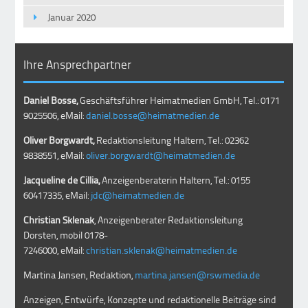
Januar 2020
Ihre Ansprechpartner
Daniel Bosse,
Geschäftsführer Heimatmedien GmbH, Tel.: 0171
9025506, eMail:
daniel.bosse@heimatmedien.de
Oliver Borgwardt,
Redaktionsleitung Haltern, Tel.: 02362
9838551, eMail:
oliver.borgwardt@heimatmedien.de
Jacqueline de Cillia,
Anzeigenberaterin Haltern, Tel.: 0155
60417335, eMail:
jdc@heimatmedien.de
Christian Sklenak
, Anzeigenberater Redaktionsleitung
Dorsten, mobil
0178-
7246000
, eMail:
christian.sklenak@heimatmedien.de
Martina Jansen, Redaktion,
martina.jansen@rswmedia.de
Anzeigen, Entwürfe, Konzepte und redaktionelle Beiträge sind