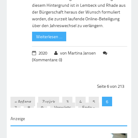
diesem Hintergrund ist in Lembeck und Rhade aus
der Bürgerschaft heraus der Wunsch formuliert
worden, die zurzeit laufende Online-Beteiligung
über den Jahreswechsel zu verlängern.
Weiterlesen …
2020
von Martina Jansen
(Kommentare: 0)
Seite 6 von 213
« Anfang
Zurück
3
4
5
6
7
8
9
Vorwärts
Ende »
Anzeige