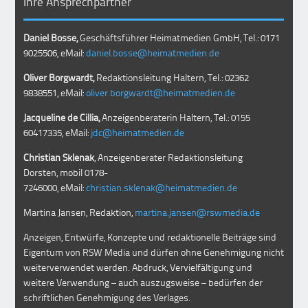
Ihre Ansprechpartner
Daniel Bosse,
Geschäftsführer Heimatmedien GmbH, Tel.: 0171
9025506, eMail:
daniel.bosse@heimatmedien.de
Oliver Borgwardt,
Redaktionsleitung Haltern, Tel.: 02362
9838551, eMail:
oliver.borgwardt@heimatmedien.de
Jacqueline de Cillia,
Anzeigenberaterin Haltern, Tel.: 0155
60417335, eMail:
jdc@heimatmedien.de
Christian Sklenak
, Anzeigenberater Redaktionsleitung
Dorsten, mobil
0178-
7246000
, eMail:
christian.sklenak@heimatmedien.de
Martina Jansen, Redaktion,
martina.jansen@rswmedia.de
Anzeigen, Entwürfe, Konzepte und redaktionelle Beiträge sind
Eigentum von RSW Media und dürfen ohne Genehmigung nicht
weiterverwendet werden. Abdruck, Vervielfältigung und
weitere Verwendung – auch auszugsweise – bedürfen der
schriftlichen Genehmigung des Verlages.