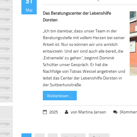
31
inträge
Mai
Das Beratungscenter der Lebenshilfe
inträge
Dorsten
inträge
„Ich bin dankbar, dass unser Team in der
Beratungsstelle mit vollem Herzen bei seiner
inträge
Arbeit ist. Nur so können wir uns wirklich
inträge
entwickeln. Und wir sind auch alle bereit, die
‚Extrameile‘ zu gehen“, beginnt Dominik
inträge
Schütter unser Gespräch. Er hat die
inträge
Nachfolge von Tobias Wessel angetreten und
leitet das Center der Lebenshilfe Dorsten in
inträge
der Suitbertusstraße.
inträge
Weiterlesen …
inträge
2025
von Martina Jansen
(Komment
inträge
inträge