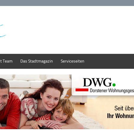
st Team
Das Stadtmagazin
Serviceseiten