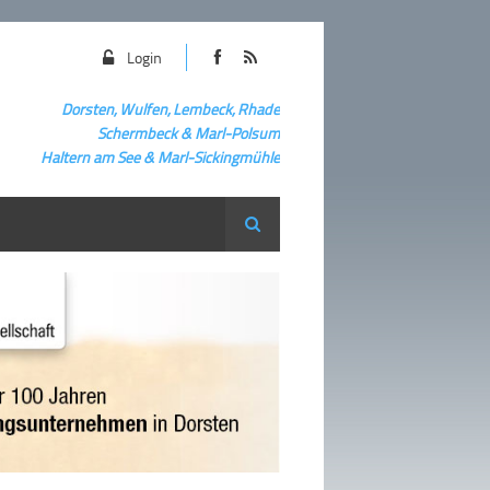
Login
Dorsten, Wulfen, Lembeck, Rhade
Schermbeck
&
Marl-Polsum
Haltern am See & Marl-
Sickingmühle
Suche