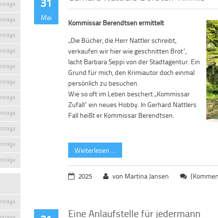
31
inträge
Mai
inträge
Kommissar Berendtsen ermittelt
inträge
„Die Bücher, die Herr Nattler schreibt,
verkaufen wir hier wie geschnitten Brot“,
inträge
lacht Barbara Seppi von der Stadtagentur. Ein
inträge
Grund für mich, den Krimiautor doch einmal
inträge
persönlich zu besuchen.
Wie so oft im Leben beschert „Kommissar
inträge
Zufall“ ein neues Hobby. In Gerhard Nattlers
inträge
Fall heißt er Kommissar Berendtsen.
inträge
inträge
Weiterlesen …
inträge
2025
von Martina Jansen
(Komment
inträge
Eine Anlaufstelle für jedermann
inträge