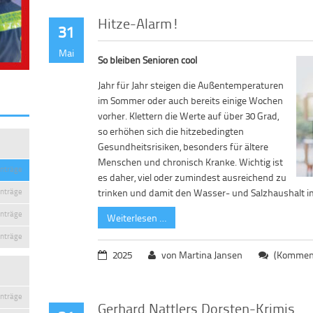
Hitze-Alarm!
31
Mai
So bleiben Senioren cool
Jahr für Jahr steigen die Außentemperaturen
im Sommer oder auch bereits einige Wochen
vorher. Klettern die Werte auf über 30 Grad,
so erhöhen sich die hitzebedingten
Gesundheitsrisiken, besonders für ältere
Menschen und chronisch Kranke. Wichtig ist
inträge
es daher, viel oder zumindest ausreichend zu
inträge
trinken und damit den Wasser- und Salzhaushalt im
inträge
Weiterlesen …
inträge
2025
von Martina Jansen
(Komment
inträge
Gerhard Nattlers Dorsten-Krimis