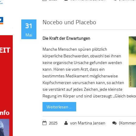
Nocebo und Placebo
31
Mai
Die Kraft der Erwartungen
Manche Menschen spüren plötzlich
körperliche Beschwerden, obwohl bei ihnen
keine organische Ursache gefunden werden
kann. Hören sie vom Arzt, dass ein
bestimmtes Medikament möglicherweise
Kopfschmerzen verursachen kann, so achten
sie verstärkt auf jedes Zeichen, jede kleinste
Regung im Körper und sind überzeugt: „Gleich be
Weiterlesen …
2025
von Martina Jansen
(Komment