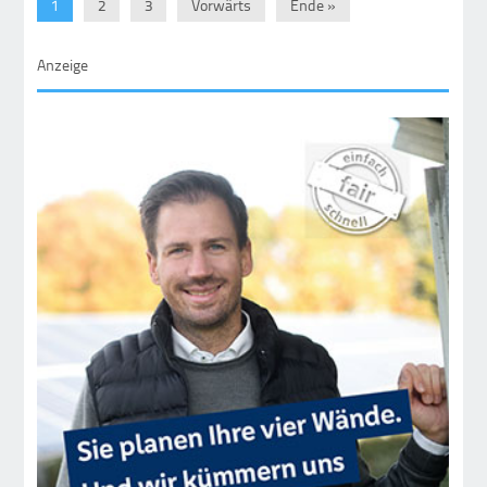
1
2
3
Vorwärts
Ende »
Anzeige