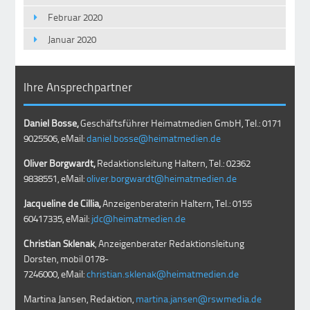
Februar 2020
Januar 2020
Ihre Ansprechpartner
Daniel Bosse,
Geschäftsführer Heimatmedien GmbH, Tel.: 0171
9025506, eMail:
daniel.bosse@heimatmedien.de
Oliver Borgwardt,
Redaktionsleitung Haltern, Tel.: 02362
9838551, eMail:
oliver.borgwardt@heimatmedien.de
Jacqueline de Cillia,
Anzeigenberaterin Haltern, Tel.: 0155
60417335, eMail:
jdc@heimatmedien.de
Christian Sklenak
, Anzeigenberater Redaktionsleitung
Dorsten, mobil
0178-
7246000
, eMail:
christian.sklenak@heimatmedien.de
Martina Jansen, Redaktion,
martina.jansen@rswmedia.de