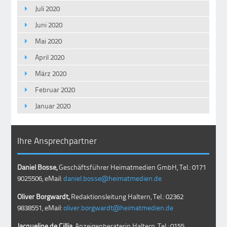
Juli 2020
Juni 2020
Mai 2020
April 2020
März 2020
Februar 2020
Januar 2020
Ihre Ansprechpartner
Daniel Bosse,
Geschäftsführer Heimatmedien GmbH, Tel.: 0171
9025506, eMail:
daniel.bosse@heimatmedien.de
Oliver Borgwardt,
Redaktionsleitung Haltern, Tel.: 02362
9838551, eMail:
oliver.borgwardt@heimatmedien.de
Jacqueline de Cillia,
Anzeigenberaterin Haltern, Tel.: 0155