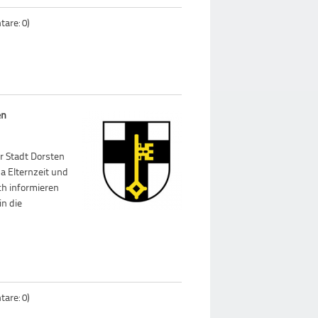
are: 0)
en
r Stadt Dorsten
a Elternzeit und
ich informieren
in die
n
are: 0)