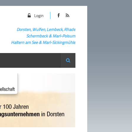
Login
Dorsten, Wulfen, Lembeck, Rhade
Schermbeck
&
Marl-Polsum
Haltern am See & Marl-
Sickingmühle
Suche