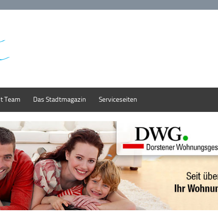
st Team
Das Stadtmagazin
Serviceseiten