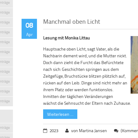
inträge
inträge
Manchmal oben Licht
inträge
08
inträge
Apr
Lesung mit Monika Littau
inträge
Hauptsache oben Licht, sagt Vater, als die
inträge
Nachbarin dement wird, und die Mutter nickt.
inträge
Doch dann zieht die Furcht das Befürchtete
nach sich: Geschichten springen aus dem
inträge
Zeitgefüge, Bruchstücke blitzen plötzlich auf,
inträge
rücken auf den Leib. Dinge sind nicht mehr an
ihrem Platz oder werden funktionslos.
inträge
Inmitten der täglichen Veränderungen
inträge
wächst die Sehnsucht der Eltern nach Zuhause.
Weiterlesen …
inträge
2023
von Martina Jansen
(Komment
inträge