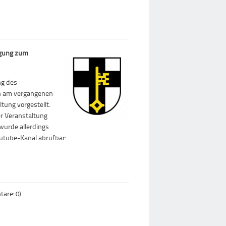
ligung zum
ng des
en am vergangenen
tung vorgestellt.
er Veranstaltung
 wurde allerdings
utube-Kanal abrufbar:
are: 0)