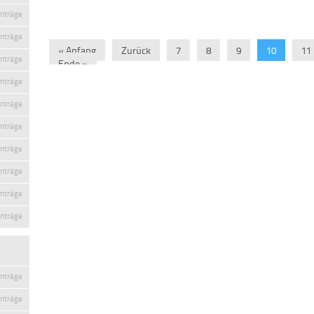
inträge
inträge
« Anfang
Zurück
7
8
9
10
11
inträge
Ende »
inträge
inträge
inträge
inträge
inträge
inträge
inträge
inträge
inträge