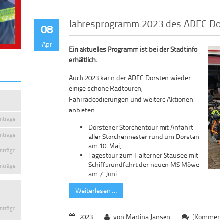
Jahresprogramm 2023 des ADFC Do
08
Apr
Ein aktuelles Programm ist bei der Stadtinfo
erhältlich.
Auch 2023 kann der ADFC Dorsten wieder
einige schöne Radtouren,
Fahrradcodierungen und weitere Aktionen
anbieten.
inträge
Dorstener Storchentour mit Anfahrt
inträge
aller Storchennester rund um Dorsten
am 10. Mai,
inträge
Tagestour zum Halterner Stausee mit
Schiffsrundfahrt der neuen MS Möwe
inträge
am 7. Juni ...
Weiterlesen …
inträge
2023
von Martina Jansen
(Komment