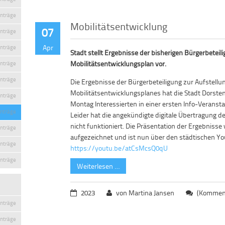
inträge
Mobilitätsentwicklung
07
inträge
Apr
inträge
Stadt stellt Ergebnisse der bisherigen Bürgerbetei
Mobilitätsentwicklungsplan vor.
inträge
inträge
Die Ergebnisse der Bürgerbeteiligung zur Aufstellu
Mobilitätsentwicklungsplanes hat die Stadt Dorst
inträge
Montag Interessierten in einer ersten Info-Veranstal
inträge
Leider hat die angekündigte digitale Übertragung d
nicht funktioniert. Die Präsentation der Ergebnisse
inträge
aufgezeichnet und ist nun über den städtischen Yo
inträge
https://youtu.be/atCsMcsQ0qU
inträge
Weiterlesen …
2023
von Martina Jansen
(Komment
inträge
inträge