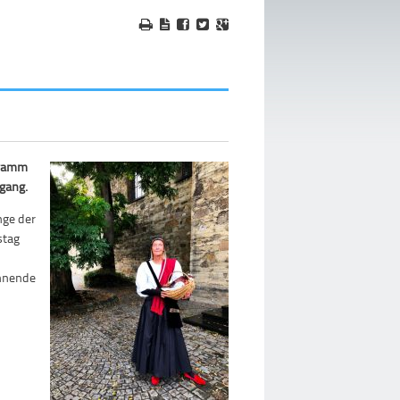
gramm
gang.
ge der
stag
annende