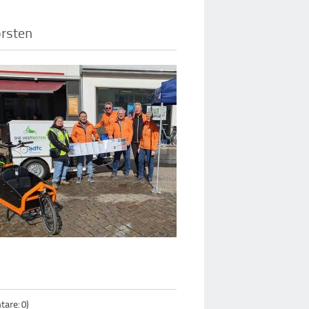
rsten
are: 0)