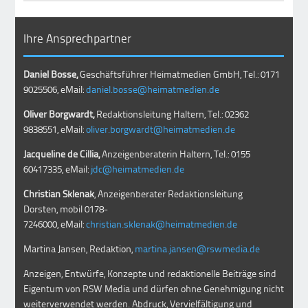
Ihre Ansprechpartner
Daniel Bosse,
Geschäftsführer Heimatmedien GmbH, Tel.: 0171
9025506, eMail:
daniel.bosse@heimatmedien.de
Oliver Borgwardt,
Redaktionsleitung Haltern, Tel.: 02362
9838551, eMail:
oliver.borgwardt@heimatmedien.de
Jacqueline de Cillia,
Anzeigenberaterin Haltern, Tel.: 0155
60417335, eMail:
jdc@heimatmedien.de
Christian Sklenak
, Anzeigenberater Redaktionsleitung
Dorsten, mobil
0178-
7246000
, eMail:
christian.sklenak@heimatmedien.de
Martina Jansen, Redaktion,
martina.jansen@rswmedia.de
Anzeigen, Entwürfe, Konzepte und redaktionelle Beiträge sind
Eigentum von RSW Media und dürfen ohne Genehmigung nicht
weiterverwendet werden. Abdruck, Vervielfältigung und