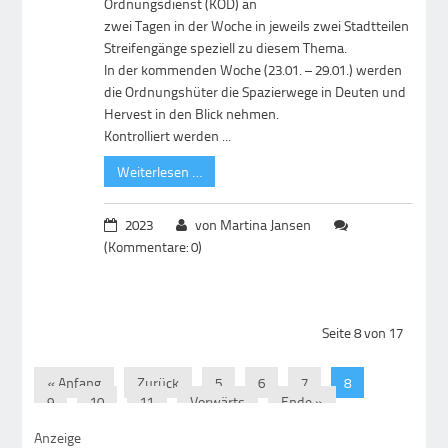
Ordnungsdienst (KOD) an
zwei Tagen in der Woche in jeweils zwei Stadtteilen
Streifengänge speziell zu diesem Thema.
In der kommenden Woche (23.01. – 29.01.) werden
die Ordnungshüter die Spazierwege in Deuten und
Hervest in den Blick nehmen.
Kontrolliert werden ...
Weiterlesen …
2023
von Martina Jansen
(Kommentare: 0)
Seite 8 von 17
« Anfang
Zurück
5
6
7
8
9
10
11
Vorwärts
Ende »
Anzeige