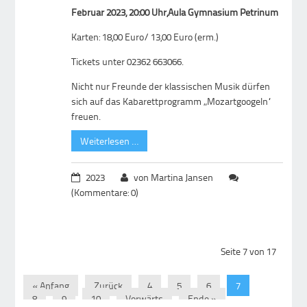
Februar 2023, 20:00 Uhr,Aula Gymnasium Petrinum
Karten: 18,00 Euro/ 13,00 Euro (erm.)
Tickets unter 02362 663066.
Nicht nur Freunde der klassischen Musik dürfen
sich auf das Kabarettprogramm „Mozartgoogeln“
freuen.
Weiterlesen …
2023
von Martina Jansen
(Kommentare: 0)
Seite 7 von 17
« Anfang
Zurück
4
5
6
7
8
9
10
Vorwärts
Ende »