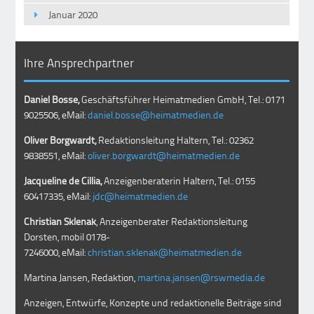
Januar 2020
Ihre Ansprechpartner
Daniel Bosse,
Geschäftsführer Heimatmedien GmbH, Tel.: 0171
9025506, eMail:
daniel.bosse@heimatmedien.de
Oliver Borgwardt,
Redaktionsleitung Haltern, Tel.: 02362
9838551, eMail:
oliver.borgwardt@heimatmedien.de
Jacqueline de Cillia,
Anzeigenberaterin Haltern, Tel.: 0155
60417335, eMail:
jdc@heimatmedien.de
Christian Sklenak
, Anzeigenberater Redaktionsleitung
Dorsten, mobil
0178-
7246000
, eMail:
christian.sklenak@heimatmedien.de
Martina Jansen, Redaktion,
martina.jansen@rswmedia.de
Anzeigen, Entwürfe, Konzepte und redaktionelle Beiträge sind