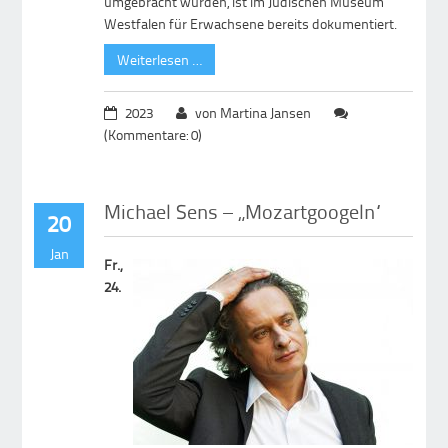
umgebracht wurden, ist im Jüdischen Museum
Westfalen für Erwachsene bereits dokumentiert.
Weiterlesen …
2023
von Martina Jansen
(Kommentare: 0)
Michael Sens – „Mozartgoogeln“
20
Jan
Fr.,
24.