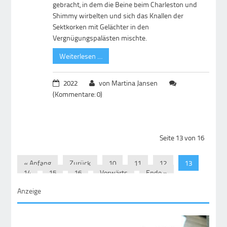
gebracht, in dem die Beine beim Charleston und
Shimmy wirbelten und sich das Knallen der
Sektkorken mit Gelächter in den
Vergnügungspalästen mischte.
Weiterlesen …
2022
von Martina Jansen
(Kommentare: 0)
Seite 13 von 16
« Anfang
Zurück
10
11
12
13
14
15
16
Vorwärts
Ende »
Anzeige