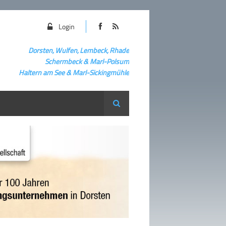
Login
Dorsten, Wulfen, Lembeck, Rhade
Schermbeck
&
Marl-Polsum
Haltern am See & Marl-
Sickingmühle
Suche