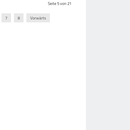
Seite 5 von 21
7
8
Vorwärts