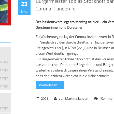
Bürgermeister Tobias Stockhoff dank
23
Corona-Pandemie
Nov
Der Inzidenzwert liegt am Montag bei 92,6 – ein Ver
Dorstenerinnen und Dorstener
Zu Wochenbeginn lag der Corona-Inzidenzwert in Do
im Vergleich zu den durchschnittlichen Inzidenzwe
Kreisgebiet (172,8), in NRW (229,1) und in Deutschlan
dieser Wert deutlich geringer.
Für Bürgermeister Tobias Stockhoff ist das vor alle
inträge
von zahlreichen Dorstener Bürgerinnen und Bürgern
inträge
weiterhin solidarisch zeigen, ihren Verstand einset
dass der Inzidenzwert nicht in die Höhe schnellt.
inträge
Weiterlesen …
inträge
2021
von Martina Jansen
(Komment
inträge