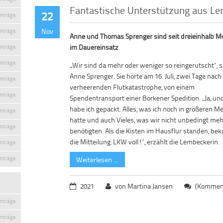
Fantastische Unterstützung aus L
22
inträge
Nov
inträge
Anne und Thomas Sprenger sind seit dreieinhalb 
im Dauereinsatz
inträge
inträge
„Wir sind da mehr oder weniger so reingerutscht“, 
Anne Sprenger. Sie hörte am 16. Juli, zwei Tage nach
inträge
verheerenden Flutkatastrophe, von einem
inträge
Spendentransport einer Borkener Spedition. „Ja, u
habe ich gepackt. Alles, was ich noch in größeren 
inträge
hatte und auch Vieles, was wir nicht unbedingt me
inträge
benötigten. Als die Kisten im Hausflur standen, be
die Mitteilung: LKW voll!“, erzählt die Lembeckerin.
inträge
inträge
Weiterlesen …
2021
von Martina Jansen
(Komment
inträge
inträge