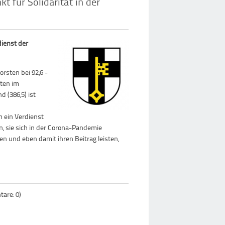
t für Solidarität in der
dienst der
rsten bei 92,6 -
rten im
d (386,5) ist
m ein Verdienst
, sie sich in der Corona-Pandemie
zen und eben damit ihren Beitrag leisten,
are: 0)