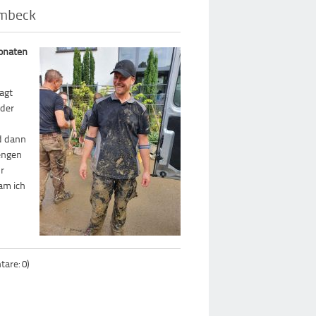
embeck
Monaten
sagt
 der
nd dann
Mengen
hr
kam ich
are: 0)