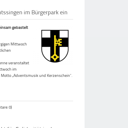
ntssingen im Bürgerpark ein
einsam gebastelt
orgigen Mittwoch
tlichen
onne veranstaltet
ttwoch im
m Motto „Adventsmusik und Kerzenschein“.
are: 0)