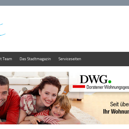
st Team
Das Stadtmagazin
Serviceseiten