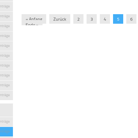
inträge
inträge
« Anfang
Zurück
2
3
4
5
6
Ende »
inträge
inträge
inträge
inträge
inträge
inträge
inträge
inträge
inträge
inträge