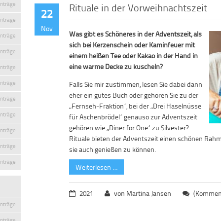
inträge
Rituale in der Vorweihnachtszeit
22
inträge
Nov
Was gibt es Schöneres in der Adventszeit, als
inträge
sich bei Kerzenschein oder Kaminfeuer mit
inträge
einem heißen Tee oder Kakao in der Hand in
eine warme Decke zu kuscheln?
inträge
inträge
Falls Sie mir zustimmen, lesen Sie dabei dann
eher ein gutes Buch oder gehören Sie zu der
inträge
„Fernseh-Fraktion“, bei der „Drei Haselnüsse
inträge
für Aschenbrödel“ genauso zur Adventszeit
gehören wie „Diner for One“ zu Silvester?
inträge
Rituale bieten der Adventszeit einen schönen Rahm
inträge
sie auch genießen zu können.
inträge
Weiterlesen …
2021
von Martina Jansen
(Komment
inträge
inträge