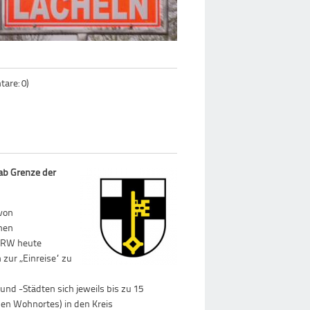
are: 0)
 ab Grenze der
von
ohen
 NRW heute
 zur „Einreise“ zu
nd -Städten sich jeweils bis zu 15
en Wohnortes) in den Kreis