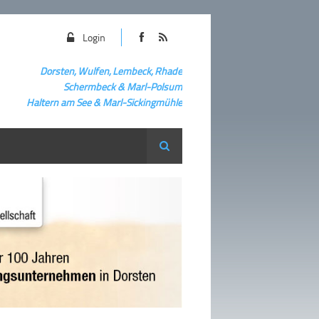
Login
Dorsten, Wulfen, Lembeck, Rhade
Schermbeck
&
Marl-Polsum
Haltern am See & Marl-
Sickingmühle
Suche