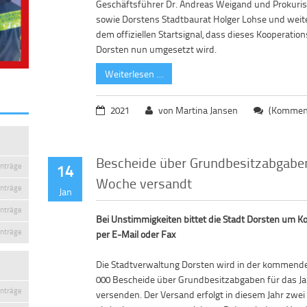
Geschäftsführer Dr. Andreas Weigand und Prokuri
sowie Dorstens Stadtbaurat Holger Lohse und weite
dem offiziellen Startsignal, dass dieses Kooperat
Dorsten nun umgesetzt wird.
Weiterlesen …
2021
von Martina Jansen
(Komment
Bescheide über Grundbesitzabgab
14
inträge
Woche versandt
inträge
Jan
inträge
Bei Unstimmigkeiten bittet die Stadt Dorsten um 
inträge
per E-Mail oder Fax
Die Stadtverwaltung Dorsten wird in der kommen
000 Bescheide über Grundbesitzabgaben für das Ja
inträge
versenden. Der Versand erfolgt in diesem Jahr zwe