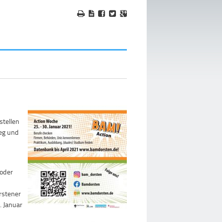
stellen
leg und
t
 oder
orstener
. Januar