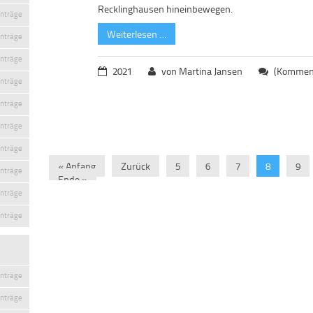
Recklinghausen hineinbewegen.
inträge
Weiterlesen …
inträge
inträge
2021
von Martina Jansen
(Komment
inträge
inträge
inträge
inträge
« Anfang
Zurück
5
6
7
8
9
inträge
Ende »
inträge
inträge
inträge
inträge