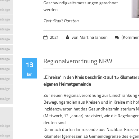
Geschwindigkeitsmessungen gerechnet
werden.
inträge
inträge
Text: Stadt Dorsten
inträge
2021
von Martina Jansen
(Komment
inträge
inträge
Regionalverordnung NRW
inträge
13
inträge
Jan
„Einreise“ in den Kreis beschränkt auf 15 Kilometer
inträge
eigenen Heimatgemeinde
inträge
Zur neuen Regionalverordnung zur Einschränkung 
inträge
Bewegungsradien aus Kreisen und in Kreise mit h
Inzidenzwerten hat das Gesundheitsministerium
(Mittwoch, 13. Januar) präzisiert, wie die Regelungen
deuten sind.
inträge
Demnach dürfen Einreisende aus Nachbar-Kreisen u
inträge
Kilometer (gemessen ab Gemeindegrenze des eigen