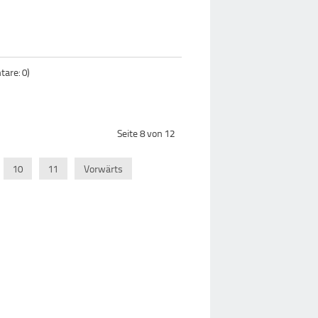
are: 0)
Seite 8 von 12
10
11
Vorwärts