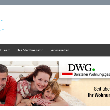
st Team
Das Stadtmagazin
Serviceseiten