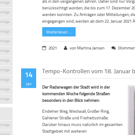
als in den vergangenen Jahren. Daher sind nur Vor
inträge
berücksichtigt worden, die bis zum 17. Dezember 2
inträge
werden konnten. Zu Anträgen oder Mitteilungen, d
eingegangen sind, werden ab dem 22. Januar 2021 
inträge
inträge
Weiterlesen …
inträge
2021
von Martina Jansen
(Komment
inträge
inträge
Tempo-Kontrollen vom 18. Januar b
inträge
14
inträge
Jan
Der Radarwagen der Stadt wird in der
inträge
kommenden Woche folgende Straßen
inträge
besonders in den Blick nehmen:
Endelner Weg, Westwall, Großer Ring,
Gahlener Straße und Freiheitsstraße.
Darüber hinaus muss natürlich im gesamten
inträge
Stadtgebiet mit weiteren
inträge