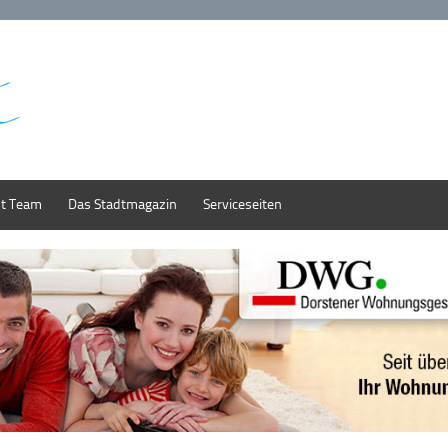
st Team
Das Stadtmagazin
Serviceseiten