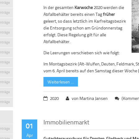
inträge
In der gesamten
Karwoche
2020 werden die
inträge
Abfallbehälter bereits einen Tag
früher
geleert, so dass letztlich im Karfreitagsbezirk
inträge
die Entsorgung schon am Gründonnerstag
inträge
erfolgt. Diese Regelung gilt für alle
Abfallbehälter.
inträge
inträge
Die Leerungen verschieben sich wie folgt:
inträge
Im Montagsbezirk (Alt-Wulfen, Deuten, Feldmark, Sta
vom 6. April bereits auf den Samstag dieser Woche (
inträge
Weiterlesen …
inträge
inträge
2020
von Martina Jansen
(Komment
inträge
Immobilienmarkt
01
inträge
Apr
Gutachterausschuss für Dorsten, Gladbeck und Marl
inträge