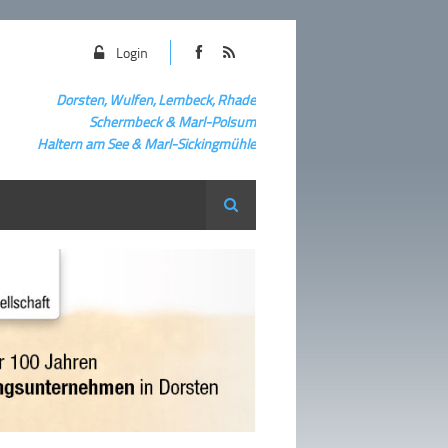
Login
Dorsten, Wulfen, Lembeck, Rhade
Schermbeck
&
Marl-Polsum
Haltern am See & Marl-
Sickingmühle
Suche