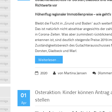
Richtwerte vor
inträge
Höhenflug regionaler Immobilienpreise – wie geht’s
inträge
Bleibt die Flucht in „Grund und Boden“ auch weiter
inträge
Das ist natürlich nicht absehbar angesichts der za
inträge
in Corona-Zeiten. Was aber zumindest rückblickend
erkennen ist, sind deutlich steigende Preise 2019 i
inträge
Zuständigkeitsbereich des Gutachterausschusses 
inträge
Dorsten, Gladbeck und Marl.
inträge
Weiterlesen …
inträge
inträge
2020
von Martina Jansen
(Komment
inträge
Osteraktion: Kinder können Antrag
01
stellen
inträge
Apr
inträge