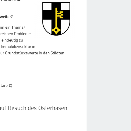
 weiter?
hin ein Thema?
hlreichen Probleme
 eindeutig zu
m Immobiliensektor im
für Grundstückswerte in den Städten
are: 0)
 auf Besuch des Osterhasen