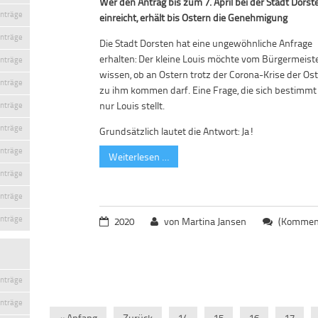
Wer den Antrag bis zum 7. April bei der Stadt Dorst
inträge
einreicht, erhält bis Ostern die Genehmigung
inträge
Die Stadt Dorsten hat eine ungewöhnliche Anfrage
erhalten: Der kleine Louis möchte vom Bürgermeist
inträge
wissen, ob an Ostern trotz der Corona-Krise der Os
inträge
zu ihm kommen darf. Eine Frage, die sich bestimmt
nur Louis stellt.
inträge
inträge
Grundsätzlich lautet die Antwort: Ja!
inträge
Weiterlesen …
inträge
inträge
inträge
2020
von Martina Jansen
(Komment
inträge
inträge
« Anfang
Zurück
14
15
16
17