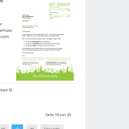
en
er
terhase
 nicht
are: 0)
Seite 19 von 20
18
19
20
Vorwärts