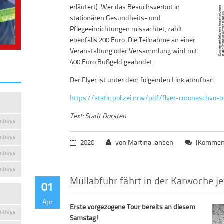
erläutert). Wer das Besuchsverbot in
stationären Gesundheits- und
Pflegeeinrichtungen missachtet, zahlt
ebenfalls 200 Euro. Die Teilnahme an einer
Veranstaltung oder Versammlung wird mit
400 Euro Bußgeld geahndet.
Der Flyer ist unter dem folgenden Link abrufbar:
https://static.polizei.nrw/pdf/flyer-coronaschvo-b
Text: Stadt Dorsten
inträge
inträge
2020
von Martina Jansen
(Komment
inträge
inträge
Müllabfuhr fährt in der Karwoche je
01
Apr
Erste vorgezogene Tour bereits an diesem
inträge
Samstag!