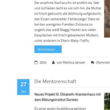
Der ersehnte Nachwuchs ist endlich da. Satt
und zufrieden lacht es vor sich hin, die Mutter
ist frisch geduscht, die Wohnung aufgeräumt,
das Essen vorbereitet. Fehlanzeige! Dass es
bei den wenigsten Familien Zuhause so
zugeht, das weiß Maggy Hacker aus vielen
Gesprächen mit frisch gebackenen Müttern,
unter anderem in Eltern-Baby-Treffs.
Weiterlesen …
2024
von Martina Jansen
(Komment
Die Mentorenschaft
27
Okt
Neues Projekt St. Elisabeth-Krankenhaus mit
dem Bildungsinstitut Dorsten
Zu einer guten Ausbildung gehören