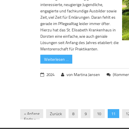
interessierte, neugierige Jugendliche,
engagierte und fachkundige Ausbilder sowie
Zeit, viel Zeit für Erklärungen. Daran fehlt es
gerade im Pflegealltag leider immer öfter.
Hierzu hat das St. Elisabeth Krankenhaus in
Dorsten eine einfache, wie auch geniale
Lösungen seit Anfang des Jahres etabliert: die
Mentorenschaft für Praktikanten.
Weiterlesen …
2024
von Martina Jansen
(Komment
« Anfang
Zurück
8
9
10
11
1
Ende »