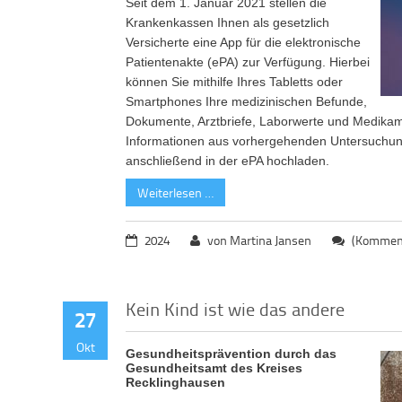
Seit dem 1. Januar 2021 stellen die
Krankenkassen Ihnen als
gesetzlich
Versicherte
eine App für die elektronische
Patientenakte (ePA) zur Verfügung. Hierbei
können Sie mithilfe Ihres Tabletts oder
Smartphones Ihre
medizinischen Befunde,
Dokumente, Arztbriefe, Laborwerte und Medik
In
formationen aus vorhergehenden Unte
rsuchu
anschließend in der ePA hochladen.
Weiterlesen …
2024
von Martina Jansen
(Komment
Kein Kind ist wie das andere
27
Okt
Gesundheitsprävention durch das
Gesundheitsamt des Kreises
Recklinghausen