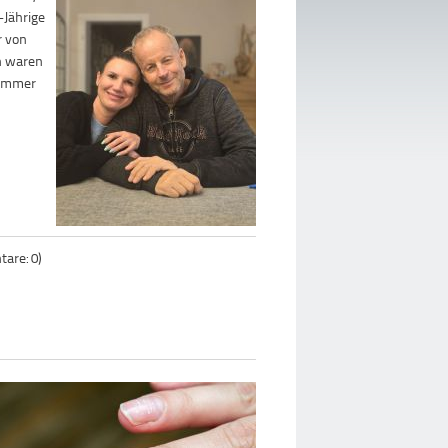
-Jährige
r von
an waren
 immer
are: 0)