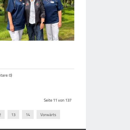
are: 0)
Seite 11 von 137
2
13
14
Vorwärts