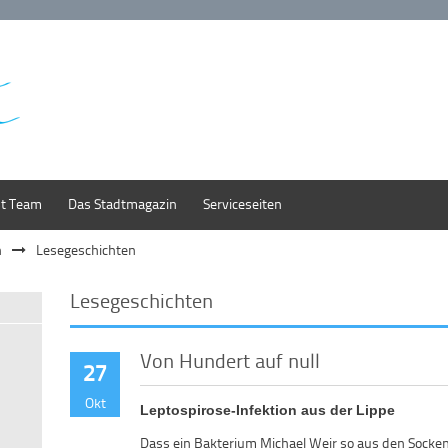
st Team
Das Stadtmagazin
Serviceseiten
n
Lesegeschichten
Lesegeschichten
Von Hundert auf null
27
Okt
Leptospirose-Infektion aus der Lippe
Dass ein Bakterium Michael Weir so aus den Socken