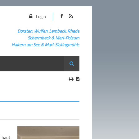
Login
Dorsten, Wulfen, Lembeck, Rhade
Schermbeck
&
Marl-Polsum
Haltern am See & Marl-
Sickingmühle
Suche
 haut,