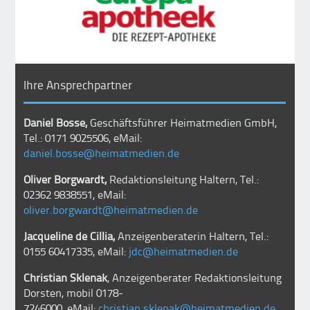
Ihre Ansprechpartner
Daniel Bosse,
Geschäftsführer Heimatmedien GmbH,
Tel.: 0171 9025506, eMail:
daniel.bosse@heimatmedien.de
Oliver Borgwardt,
Redaktionsleitung Haltern, Tel.:
02362 9838551, eMail:
oliver.borgwardt@heimatmedien.de
Jacqueline de Cillia,
Anzeigenberaterin Haltern, Tel.:
0155 60417335, eMail:
jdc@heimatmedien.de
Christian Sklenak
, Anzeigenberater Redaktionsleitung
Dorsten, mobil
0178-
7246000
, eMail:
christian.sklenak@heimatmedien.de