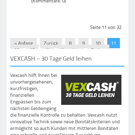
(Kommentare: 0)
Seite 11 von 32
« Anfang
Zurück
8
9
10
11
12
13
14
Vorwärts
Ende »
VEXCASH – 30 Tage Geld leihen
Vexcash hilft Ihnen bei
unvorhergesehenen,
kurzfristigen,
finanziellen
Engpässen bis zum
nächsten Geldeingang
die finanzielle Kontrolle zu behalten. Vexcash nutzt
innovative Technik sowie neue Bonitätskriterien und
ermöglicht so auch Kunden mit mittleren Bonitäten
eine schnelle und zuverlässige Auszahlung.